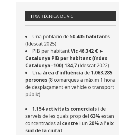
FITXA TÈCNICA DE VIC
Una població de
50.405 habitants
(Idescat 2025)
PIB per habitant
Vic 46.342 € ►
Catalunya PIB per habitant (índex
Catalunya=100) 134,7
(Idescat 2022)
Una
àrea d'influència
de
1.063.285
persones
(8 comarques a màxim 1 hora
de desplaçament en vehicle o transport
públic)
1.154 activitats comercials
i de
serveis de les quals prop del
63%
estan
concentrades al
centre
i un
20%
a l'
eix
sud de la ciutat